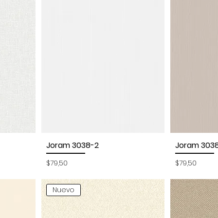
Joram 3038-2
Joram 303
Vista rápida
Vi
Precio
Precio
$79,50
$79,50
Nuevo