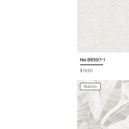
Nix 88597-1
Vista rápida
Precio
$79,50
Nuevo