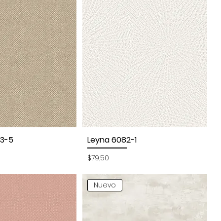
23-5
Leyna 6082-1
sta rápida
Vista rápida
Precio
$79,50
Nuevo