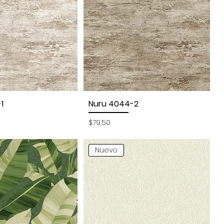
1
Nuru 4044-2
sta rápida
Vista rápida
Precio
$79,50
Nuevo