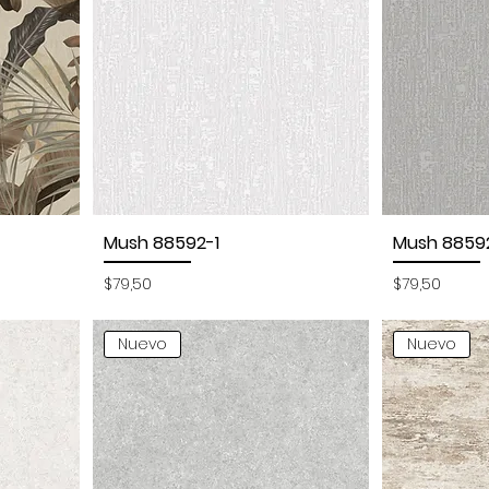
Mush 88592-1
Mush 8859
Vista rápida
Vi
Precio
Precio
$79,50
$79,50
Nuevo
Nuevo