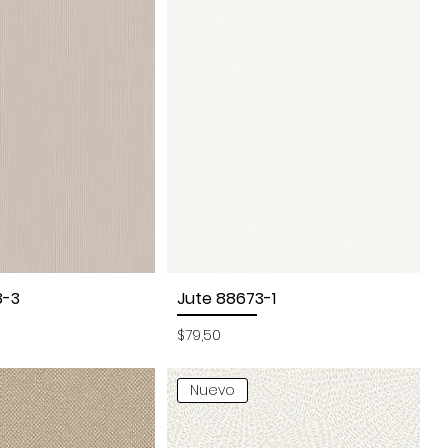
8-3
Jute 88673-1
sta rápida
Vista rápida
Precio
$79,50
Nuevo