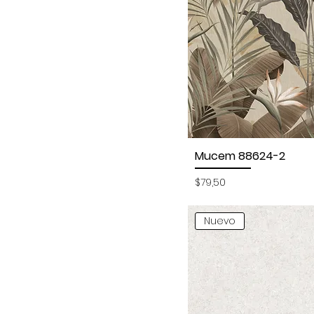
Mucem 88624-2
Vista rápida
Precio
$79,50
Nuevo