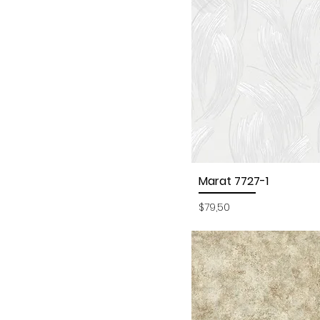
Marat 7727-1
Vista rápida
Precio
$79,50