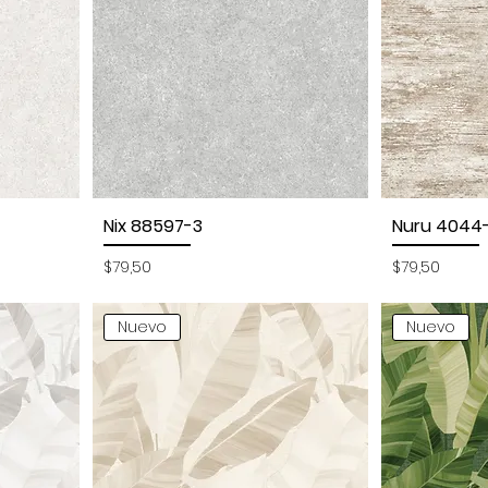
Nix 88597-3
Nuru 4044-
Vista rápida
Vi
Precio
Precio
$79,50
$79,50
Nuevo
Nuevo