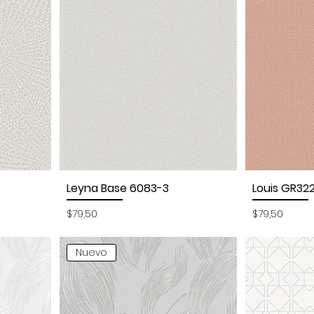
Leyna Base 6083-3
Louis GR32
Vista rápida
Vi
Precio
Precio
$79,50
$79,50
Nuevo