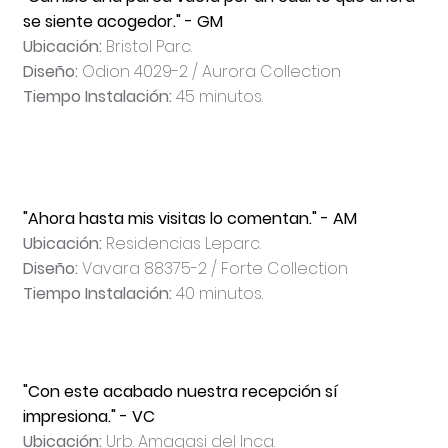
se siente acogedor." - GM
Ubicación:
Bristol Parc.
Diseño:
Odion 4029-2 / Aurora Collection
Tiempo Instalación:
45 minutos.
"Ahora hasta mis visitas lo comentan." - AM
Ubicación:
Residencias Leparc.
Diseño:
Vavara 88375-2 / Forte Collection
Tiempo Instalación:
40 minutos.
"Con este acabado nuestra recepción sí
impresiona." - VC
Ubicación:
Urb. Amagasi del Inca.