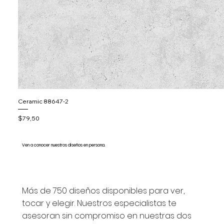
Ceramic 88647-2
Precio
$79,50
Ven a conocer nuestros diseños en persona.
Más de 750 diseños disponibles para ver,
tocar y elegir. Nuestros especialistas te
asesoran sin compromiso en nuestras dos