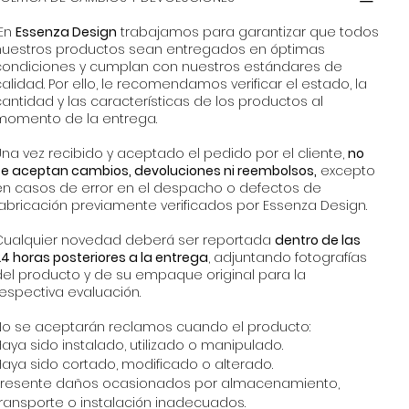
En
Essenza Design
trabajamos para garantizar que todos
nuestros productos sean entregados en óptimas
condiciones y cumplan con nuestros estándares de
alidad. Por ello, le recomendamos verificar el estado, la
antidad y las características de los productos al
momento de la entrega.
na vez recibido y aceptado el pedido por el cliente,
no
se aceptan cambios, devoluciones ni reembolsos,
excepto
en casos de error en el despacho o defectos de
fabricación previamente verificados por Essenza Design.
Cualquier novedad deberá ser reportada
dentro de las
4 horas posteriores a la entrega
, adjuntando fotografías
del producto y de su empaque original para la
espectiva evaluación.
No se aceptarán reclamos cuando el producto:
aya sido instalado, utilizado o manipulado.
Haya sido cortado, modificado o alterado.
Presente daños ocasionados por almacenamiento,
transporte o instalación inadecuados.