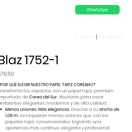
WhatsApp
Anterior
Siguiente
Blaz 1752-1
recio
$79,50
¿POR QUÉ ELEGIR NUESTRO PAPEL TAPIZ COREANO?
Transforma tus espacios con un papel tapiz premium
importado de
Corea del Sur
, diseñado para crear
ambientes elegantes, modernos y de alta calidad.
Menos uniones. Más elegancia.
Gracias a su
ancho de
1,06 m
, se requieren menos uniones que con los
papeles tapiz convencionales, logrando una
apariencia más continua, elegante y profesional.