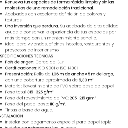
Renueva tus espacios de forma rápida, limpia y sin las
molestias de una remodelación tradicional.
Acabados con excelente definición de colores y
texturas.
Una inversión que perdura.
Su acabado de alta calidad
ayuda a conservar la apariencia de tus espacios por
más tiempo con un mantenimiento sencillo.
Ideal para viviendas, oficinas, hoteles, restaurantes y
proyectos de interiorismo.
ESPECIFICACIONES TÉCNICAS
País de origen:
Corea del Sur.
Certificaciones:
ISO 9001 e ISO 14001.
Presentación:
Rollo de
1,06 m de ancho × 5 m de largo
,
con una cobertura aproximada de
5,30 m²
.
Material: Revestimiento de PVC sobre base de papel.
Peso total:
315–325 g/m²
.
Peso del revestimiento de PVC:
205–215 g/m²
.
Peso del papel base:
110 g/m²
.
Tintas a base de agua.
INSTALACIÓN
Instalar con pegamento especial para papel tapiz.