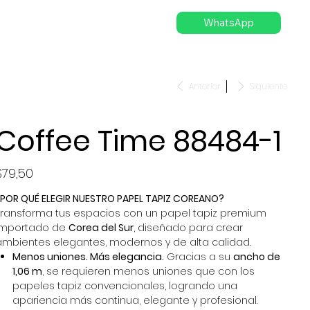
WhatsApp
Anterior
Siguiente
Coffee Time 88484-1
recio
$79,50
¿POR QUÉ ELEGIR NUESTRO PAPEL TAPIZ COREANO?
Transforma tus espacios con un papel tapiz premium
importado de
Corea del Sur
, diseñado para crear
ambientes elegantes, modernos y de alta calidad.
Menos uniones. Más elegancia.
Gracias a su
ancho de
1,06 m
, se requieren menos uniones que con los
papeles tapiz convencionales, logrando una
apariencia más continua, elegante y profesional.