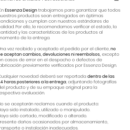
En
Essenza Design
trabajamos para garantizar que todos
nuestros productos sean entregados en óptimas
condiciones y cumplan con nuestros estándares de
alidad. Por ello, le recomendamos verificar el estado, la
antidad y las características de los productos al
momento de la entrega.
na vez recibido y aceptado el pedido por el cliente,
no
se aceptan cambios, devoluciones ni reembolsos,
excepto
en casos de error en el despacho o defectos de
fabricación previamente verificados por Essenza Design.
Cualquier novedad deberá ser reportada
dentro de las
4 horas posteriores a la entrega
, adjuntando fotografías
del producto y de su empaque original para la
espectiva evaluación.
No se aceptarán reclamos cuando el producto:
aya sido instalado, utilizado o manipulado.
Haya sido cortado, modificado o alterado.
Presente daños ocasionados por almacenamiento,
transporte o instalación inadecuados.