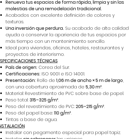
Renueva tus espacios de forma rápida, limpia y sin las
molestias de una remodelación tradicional.
Acabados con excelente definición de colores y
texturas.
Una inversión que perdura.
Su acabado de alta calidad
ayuda a conservar la apariencia de tus espacios por
más tiempo con un mantenimiento sencillo.
Ideal para viviendas, oficinas, hoteles, restaurantes y
proyectos de interiorismo.
ESPECIFICACIONES TÉCNICAS
País de origen:
Corea del Sur.
Certificaciones:
ISO 9001 e ISO 14001.
Presentación:
Rollo de
1,06 m de ancho × 5 m de largo
,
con una cobertura aproximada de
5,30 m²
.
Material: Revestimiento de PVC sobre base de papel.
Peso total:
315–325 g/m²
.
Peso del revestimiento de PVC:
205–215 g/m²
.
Peso del papel base:
110 g/m²
.
Tintas a base de agua.
INSTALACIÓN
Instalar con pegamento especial para papel tapiz.