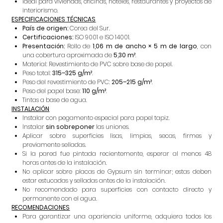
Ideal para viviendas, oficinas, hoteles, restaurantes y proyectos de
interiorismo.
ESPECIFICACIONES TÉCNICAS
País de origen:
Corea del Sur.
Certificaciones:
ISO 9001 e ISO 14001.
Presentación:
Rollo de
1,06 m de ancho × 5 m de largo
, con
una cobertura aproximada de
5,30 m²
.
Material: Revestimiento de PVC sobre base de papel.
Peso total:
315–325 g/m²
.
Peso del revestimiento de PVC:
205–215 g/m²
.
Peso del papel base:
110 g/m²
.
Tintas a base de agua.
INSTALACIÓN
Instalar con pegamento especial para papel tapiz.
Instalar
sin sobreponer
las uniones.
Aplicar sobre superficies lisas, limpias, secas, firmes y
previamente selladas.
Si la pared fue pintada recientemente, esperar al menos 48
horas antes de la instalación.
No aplicar sobre placas de Gypsum sin terminar; estas deben
estar estucadas y selladas antes de la instalación.
No recomendado para superficies con contacto directo y
permanente con el agua.
RECOMENDACIONES
Para garantizar una apariencia uniforme, adquiera todos los