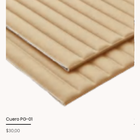
Cuero PG-01
Cu
Precio
Pr
$30,00
$3