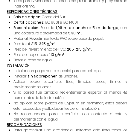
Ideal para viviendas, oficinas, hoteles, restaurantes y proyectos de
interiorismo.
ESPECIFICACIONES TÉCNICAS
País de origen:
Corea del Sur.
Certificaciones:
ISO 9001 e ISO 14001.
Presentación:
Rollo de
1,06 m de ancho × 5 m de largo
, con
una cobertura aproximada de
5,30 m²
.
Material: Revestimiento de PVC sobre base de papel.
Peso total:
315–325 g/m²
.
Peso del revestimiento de PVC:
205–215 g/m²
.
Peso del papel base:
110 g/m²
.
Tintas a base de agua.
INSTALACIÓN
Instalar con pegamento especial para papel tapiz.
Instalar
sin sobreponer
las uniones.
Aplicar sobre superficies lisas, limpias, secas, firmes y
previamente selladas.
Si la pared fue pintada recientemente, esperar al menos 48
horas antes de la instalación.
No aplicar sobre placas de Gypsum sin terminar; estas deben
estar estucadas y selladas antes de la instalación.
No recomendado para superficies con contacto directo y
permanente con el agua.
RECOMENDACIONES
Para garantizar una apariencia uniforme, adquiera todos los