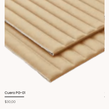
Cuero PG-01
Cu
Precio
Pr
$30,00
$3