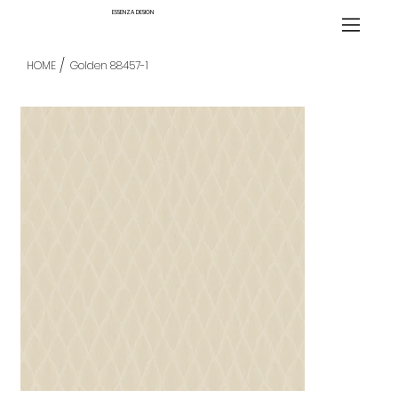
ESSENZA DESIGN
/
HOME
Golden 88457-1