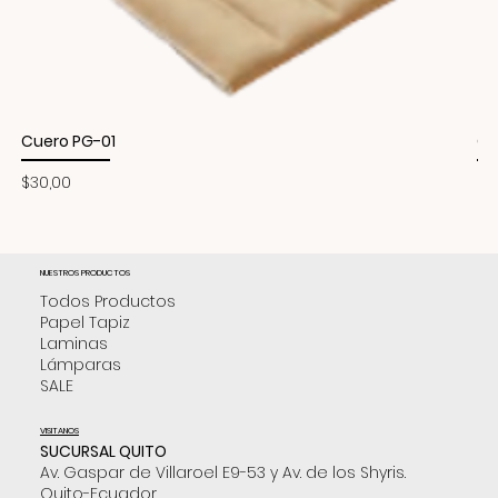
Cuero PG-01
Cu
Precio
Pr
$30,00
$3
NUESTROS PRODUCTOS
Todos Productos
Papel Tapiz
Laminas
Lámparas
SALE
VISITANOS
SUCURSAL QUITO
Av. Gaspar de Villaroel E9-53 y Av. de los Shyris.
Quito-Ecuador.