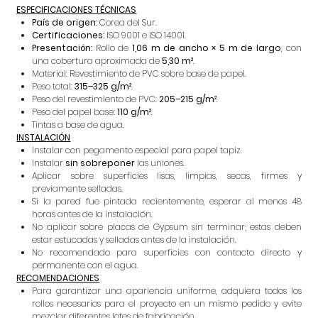
ESPECIFICACIONES TÉCNICAS
País de origen:
Corea del Sur.
Certificaciones:
ISO 9001 e ISO 14001.
Presentación:
Rollo de
1,06 m de ancho × 5 m de largo
, con
una cobertura aproximada de
5,30 m²
.
Material: Revestimiento de PVC sobre base de papel.
Peso total:
315–325 g/m²
.
Peso del revestimiento de PVC:
205–215 g/m²
.
Peso del papel base:
110 g/m²
.
Tintas a base de agua.
INSTALACIÓN
Instalar con pegamento especial para papel tapiz.
Instalar
sin sobreponer
las uniones.
Aplicar sobre superficies lisas, limpias, secas, firmes y
previamente selladas.
Si la pared fue pintada recientemente, esperar al menos 48
horas antes de la instalación.
No aplicar sobre placas de Gypsum sin terminar; estas deben
estar estucadas y selladas antes de la instalación.
No recomendado para superficies con contacto directo y
permanente con el agua.
RECOMENDACIONES
Para garantizar una apariencia uniforme, adquiera todos los
rollos necesarios para el proyecto en un mismo pedido y evite
mezclar diferentes lotes de fabricación.