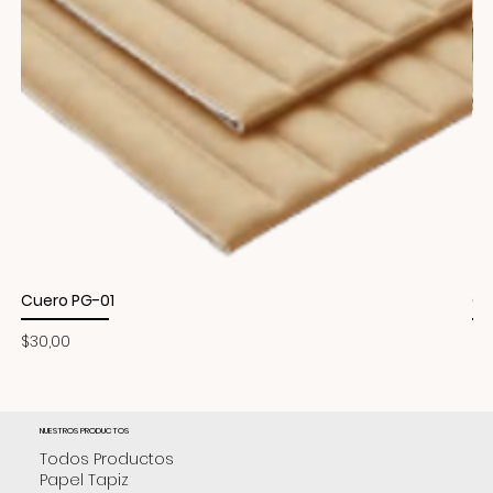
Cuero PG-01
Cu
Precio
Pr
$30,00
$3
NUESTROS PRODUCTOS
Todos Productos
Papel Tapiz