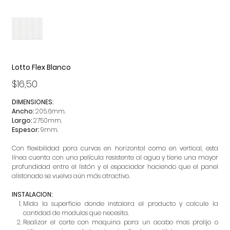
Lotto Flex Blanco
Precio
$16,50
DIMENSIONES:
Ancho:
205.6mm.
Largo:
2750mm.
Espesor:
9mm.
Con flexibilidad para curvas en horizontal como en vertical, esta
línea cuenta con una película resistente al agua y tiene una mayor
profundidad entre el listón y el espaciador haciendo que el panel
alistonado se vuelva aún más atractivo.
INSTALACION:
Mida la superficie donde instalara el producto y calcule la
cantidad de modulos que necesita.
Realizar el corte con maquina para un acabo mas prolijo o