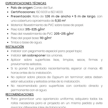
ESPECIFICACIONES TÉCNICAS
País de origen:
Corea del Sur.
Certificaciones:
ISO 9001 e ISO 14001.
Presentación:
Rollo de
1,06 m de ancho × 5 m de largo
, con
una cobertura aproximada de
5,30 m²
.
Material: Revestimiento de PVC sobre base de papel.
Peso total:
315–325 g/m²
.
Peso del revestimiento de PVC:
205–215 g/m²
.
Peso del papel base:
110 g/m²
.
Tintas a base de agua.
INSTALACIÓN
Instalar con pegamento especial para papel tapiz.
Instalar
sin sobreponer
las uniones.
Aplicar sobre superficies lisas, limpias, secas, firmes y
previamente selladas.
Si la pared fue pintada recientemente, esperar al menos 48
horas antes de la instalación.
No aplicar sobre placas de Gypsum sin terminar; estas deben
estar estucadas y selladas antes de la instalación.
No recomendado para superficies con contacto directo y
permanente con el agua.
RECOMENDACIONES
Para garantizar una apariencia uniforme, adquiera todos los
rollos necesarios para el proyecto en un mismo pedido y evite
mezclar diferentes lotes de fabricación.