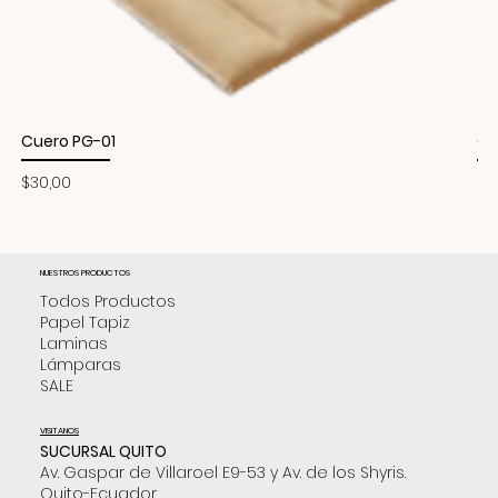
Cuero PG-01
Cu
Precio
Pr
$30,00
$3
NUESTROS PRODUCTOS
Todos Productos
Papel Tapiz
Laminas
Lámparas
SALE
VISITANOS
SUCURSAL QUITO
Av. Gaspar de Villaroel E9-53 y Av. de los Shyris.
Quito-Ecuador.