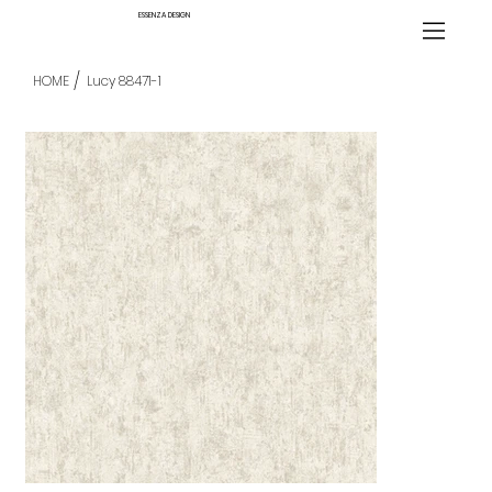
ESSENZA DESIGN
/
HOME
Lucy 88471-1