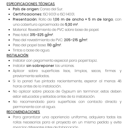
ESPECIFICACIONES TÉCNICAS
País de origen:
Corea del Sur.
Certificaciones:
ISO 9001 e ISO 14001.
Presentación:
Rollo de
1,06 m de ancho × 5 m de largo
, con
una cobertura aproximada de
5,30 m²
.
Material: Revestimiento de PVC sobre base de papel.
Peso total:
315–325 g/m²
.
Peso del revestimiento de PVC:
205–215 g/m²
.
Peso del papel base:
110 g/m²
.
Tintas a base de agua.
INSTALACIÓN
Instalar con pegamento especial para papel tapiz.
Instalar
sin sobreponer
las uniones.
Aplicar sobre superficies lisas, limpias, secas, firmes y
previamente selladas.
Si la pared fue pintada recientemente, esperar al menos 48
horas antes de la instalación.
No aplicar sobre placas de Gypsum sin terminar; estas deben
estar estucadas y selladas antes de la instalación.
No recomendado para superficies con contacto directo y
permanente con el agua.
RECOMENDACIONES
Para garantizar una apariencia uniforme, adquiera todos los
rollos necesarios para el proyecto en un mismo pedido y evite
mezclar diferentes lotes de fabricación.