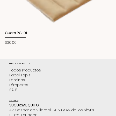
Cuero PG-01
Cu
Precio
Pr
$30,00
$3
NUESTROS PRODUCTOS
Todos Productos
Papel Tapiz
Laminas
Lámparas
SALE
VISITANOS
SUCURSAL QUITO
Av. Gaspar de Villaroel E9-53 y Av. de los Shyris.
Quito-Ecuador.