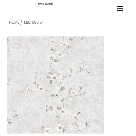
ESSENZA DESIGN
/
HOME
Mila 88515-1