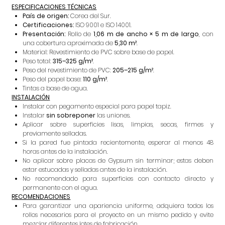
ESPECIFICACIONES TÉCNICAS
País de origen:
Corea del Sur.
Certificaciones:
ISO 9001 e ISO 14001.
Presentación:
Rollo de
1,06 m de ancho × 5 m de largo
, con
una cobertura aproximada de
5,30 m²
.
Material: Revestimiento de PVC sobre base de papel.
Peso total:
315–325 g/m²
.
Peso del revestimiento de PVC:
205–215 g/m²
.
Peso del papel base:
110 g/m²
.
Tintas a base de agua.
INSTALACIÓN
Instalar con pegamento especial para papel tapiz.
Instalar
sin sobreponer
las uniones.
Aplicar sobre superficies lisas, limpias, secas, firmes y
previamente selladas.
Si la pared fue pintada recientemente, esperar al menos 48
horas antes de la instalación.
No aplicar sobre placas de Gypsum sin terminar; estas deben
estar estucadas y selladas antes de la instalación.
No recomendado para superficies con contacto directo y
permanente con el agua.
RECOMENDACIONES
Para garantizar una apariencia uniforme, adquiera todos los
rollos necesarios para el proyecto en un mismo pedido y evite
mezclar diferentes lotes de fabricación.