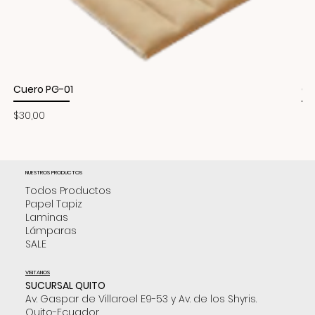
Cuero PG-01
Cu
Precio
Pr
$30,00
$3
NUESTROS PRODUCTOS
Todos Productos
Papel Tapiz
Laminas
Lámparas
SALE
VISITANOS
SUCURSAL QUITO
Av. Gaspar de Villaroel E9-53 y Av. de los Shyris.
Quito-Ecuador.