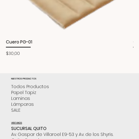
Cuero PG-01
Cu
Precio
Pr
$30,00
$3
NUESTROS PRODUCTOS
Todos Productos
Papel Tapiz
Laminas
Lámparas
SALE
VISITANOS
SUCURSAL QUITO
Av. Gaspar de Villaroel E9-53 y Av. de los Shyris.