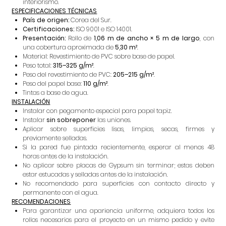
interiorismo.
ESPECIFICACIONES TÉCNICAS
País de origen:
Corea del Sur.
Certificaciones:
ISO 9001 e ISO 14001.
Presentación:
Rollo de
1,06 m de ancho × 5 m de largo
, con
una cobertura aproximada de
5,30 m²
.
Material: Revestimiento de PVC sobre base de papel.
Peso total:
315–325 g/m²
.
Peso del revestimiento de PVC:
205–215 g/m²
.
Peso del papel base:
110 g/m²
.
Tintas a base de agua.
INSTALACIÓN
Instalar con pegamento especial para papel tapiz.
Instalar
sin sobreponer
las uniones.
Aplicar sobre superficies lisas, limpias, secas, firmes y
previamente selladas.
Si la pared fue pintada recientemente, esperar al menos 48
horas antes de la instalación.
No aplicar sobre placas de Gypsum sin terminar; estas deben
estar estucadas y selladas antes de la instalación.
No recomendado para superficies con contacto directo y
permanente con el agua.
RECOMENDACIONES
Para garantizar una apariencia uniforme, adquiera todos los
rollos necesarios para el proyecto en un mismo pedido y evite