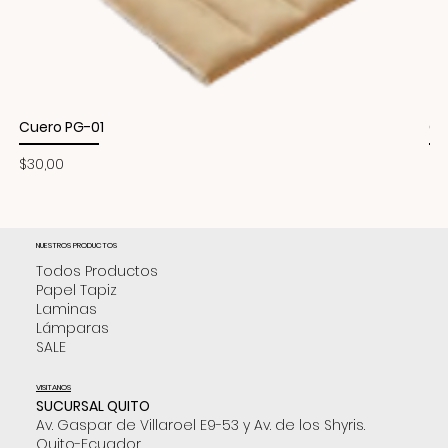
Cuero PG-01
Cu
Precio
Pr
$30,00
$3
NUESTROS PRODUCTOS
Todos Productos
Papel Tapiz
Laminas
Lámparas
SALE
VISITANOS
SUCURSAL QUITO
Av. Gaspar de Villaroel E9-53 y Av. de los Shyris.
Quito-Ecuador.