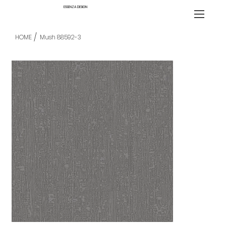
ESSENZA DESIGN
/
HOME
Mush 88592-3