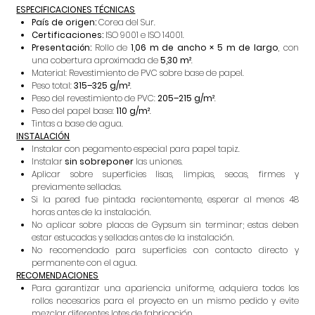
ESPECIFICACIONES TÉCNICAS
País de origen:
Corea del Sur.
Certificaciones:
ISO 9001 e ISO 14001.
Presentación:
Rollo de
1,06 m de ancho × 5 m de largo
, con
una cobertura aproximada de
5,30 m²
.
Material: Revestimiento de PVC sobre base de papel.
Peso total:
315–325 g/m²
.
Peso del revestimiento de PVC:
205–215 g/m²
.
Peso del papel base:
110 g/m²
.
Tintas a base de agua.
INSTALACIÓN
Instalar con pegamento especial para papel tapiz.
Instalar
sin sobreponer
las uniones.
Aplicar sobre superficies lisas, limpias, secas, firmes y
previamente selladas.
Si la pared fue pintada recientemente, esperar al menos 48
horas antes de la instalación.
No aplicar sobre placas de Gypsum sin terminar; estas deben
estar estucadas y selladas antes de la instalación.
No recomendado para superficies con contacto directo y
permanente con el agua.
RECOMENDACIONES
Para garantizar una apariencia uniforme, adquiera todos los
rollos necesarios para el proyecto en un mismo pedido y evite
mezclar diferentes lotes de fabricación.