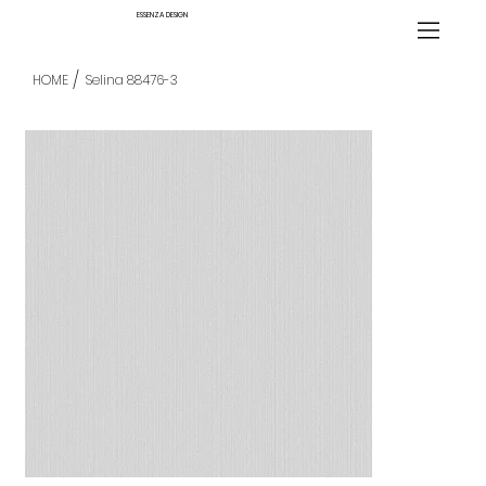
ESSENZA DESIGN
/
HOME
Selina 88476-3