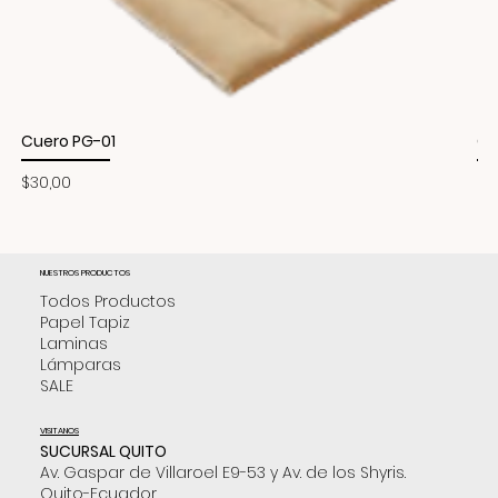
Cuero PG-01
Cu
Precio
Pr
$30,00
$3
NUESTROS PRODUCTOS
Todos Productos
Papel Tapiz
Laminas
Lámparas
SALE
VISITANOS
SUCURSAL QUITO
Av. Gaspar de Villaroel E9-53 y Av. de los Shyris.
Quito-Ecuador.