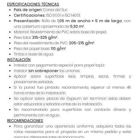
ESPECIFICACIONES TÉCNICAS
País de origen:
Corea del Sur.
Certificaciones:
ISO 9001 e ISO 14001.
Presentación:
Rollo de
1,06 m de ancho × 5 m de largo
, con
una cobertura aproximada de
5,30 m²
.
Material: Revestimiento de PVC sobre base de papel.
Peso total:
315–325 g/m²
.
Peso del revestimiento de PVC:
205–215 g/m²
.
Peso del papel base:
110 g/m²
.
Tintas a base de agua.
INSTALACIÓN
Instalar con pegamento especial para papel tapiz.
Instalar
sin sobreponer
las uniones.
Aplicar sobre superficies lisas, limpias, secas, firmes y
previamente selladas.
Si la pared fue pintada recientemente, esperar al menos 48
horas antes de la instalación.
No aplicar sobre placas de Gypsum sin terminar; estas deben
estar estucadas y selladas antes de la instalación.
No recomendado para superficies con contacto directo y
permanente con el agua.
RECOMENDACIONES
Para garantizar una apariencia uniforme, adquiera todos los
rollos necesarios para el proyecto en un mismo pedido y evite
mezclar diferentes lotes de fabricación.