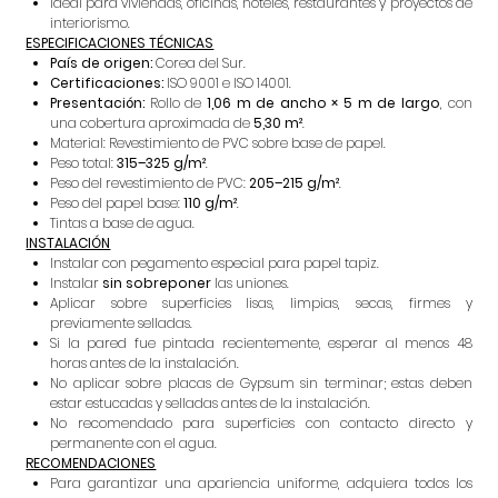
Ideal para viviendas, oficinas, hoteles, restaurantes y proyectos de
interiorismo.
ESPECIFICACIONES TÉCNICAS
País de origen:
Corea del Sur.
Certificaciones:
ISO 9001 e ISO 14001.
Presentación:
Rollo de
1,06 m de ancho × 5 m de largo
, con
una cobertura aproximada de
5,30 m²
.
Material: Revestimiento de PVC sobre base de papel.
Peso total:
315–325 g/m²
.
Peso del revestimiento de PVC:
205–215 g/m²
.
Peso del papel base:
110 g/m²
.
Tintas a base de agua.
INSTALACIÓN
Instalar con pegamento especial para papel tapiz.
Instalar
sin sobreponer
las uniones.
Aplicar sobre superficies lisas, limpias, secas, firmes y
previamente selladas.
Si la pared fue pintada recientemente, esperar al menos 48
horas antes de la instalación.
No aplicar sobre placas de Gypsum sin terminar; estas deben
estar estucadas y selladas antes de la instalación.
No recomendado para superficies con contacto directo y
permanente con el agua.
RECOMENDACIONES
Para garantizar una apariencia uniforme, adquiera todos los