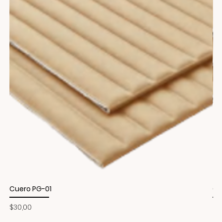
Cuero PG-01
Cu
Precio
Pr
$30,00
$3