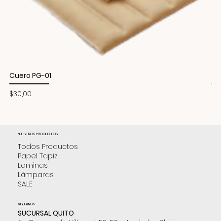
Cuero PG-01
Cu
Precio
Pr
$30,00
$3
NUESTROS PRODUCTOS
Todos Productos
Papel Tapiz
Laminas
Lámparas
SALE
VISITANOS
SUCURSAL QUITO