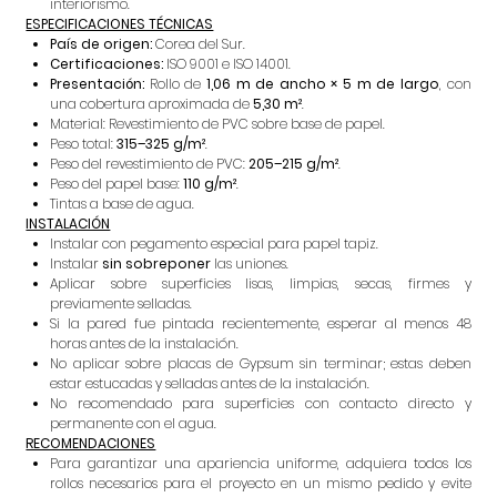
interiorismo.
ESPECIFICACIONES TÉCNICAS
País de origen:
Corea del Sur.
Certificaciones:
ISO 9001 e ISO 14001.
Presentación:
Rollo de
1,06 m de ancho × 5 m de largo
, con
una cobertura aproximada de
5,30 m²
.
Material: Revestimiento de PVC sobre base de papel.
Peso total:
315–325 g/m²
.
Peso del revestimiento de PVC:
205–215 g/m²
.
Peso del papel base:
110 g/m²
.
Tintas a base de agua.
INSTALACIÓN
Instalar con pegamento especial para papel tapiz.
Instalar
sin sobreponer
las uniones.
Aplicar sobre superficies lisas, limpias, secas, firmes y
previamente selladas.
Si la pared fue pintada recientemente, esperar al menos 48
horas antes de la instalación.
No aplicar sobre placas de Gypsum sin terminar; estas deben
estar estucadas y selladas antes de la instalación.
No recomendado para superficies con contacto directo y
permanente con el agua.
RECOMENDACIONES
Para garantizar una apariencia uniforme, adquiera todos los
rollos necesarios para el proyecto en un mismo pedido y evite