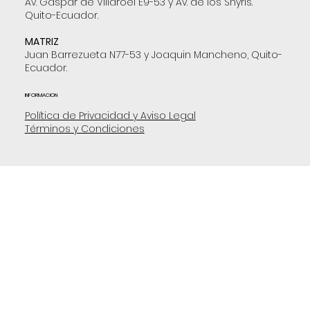
Av. Gaspar de Villaroel E9-53 y Av. de los Shyris.
Quito-Ecuador.
MATRIZ
Juan Barrezueta N77-53 y Joaquin Mancheno, Quito-
Ecuador.
INFORMACION
Política de Privacidad y Aviso Legal
Términos y Condiciones