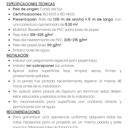
ESPECIFICACIONES TÉCNICAS
País de origen:
Corea del Sur.
Certificaciones:
ISO 9001 e ISO 14001.
Presentación:
Rollo de
1,06 m de ancho × 5 m de largo
, con
una cobertura aproximada de
5,30 m²
.
Material: Revestimiento de PVC sobre base de papel.
Peso total:
315–325 g/m²
.
Peso del revestimiento de PVC:
205–215 g/m²
.
Peso del papel base:
110 g/m²
.
Tintas a base de agua.
INSTALACIÓN
Instalar con pegamento especial para papel tapiz.
Instalar
sin sobreponer
las uniones.
Aplicar sobre superficies lisas, limpias, secas, firmes y
previamente selladas.
Si la pared fue pintada recientemente, esperar al menos 48
horas antes de la instalación.
No aplicar sobre placas de Gypsum sin terminar; estas deben
estar estucadas y selladas antes de la instalación.
No recomendado para superficies con contacto directo y
permanente con el agua.
RECOMENDACIONES
Para garantizar una apariencia uniforme, adquiera todos los
rollos necesarios para el proyecto en un mismo pedido y evite
mezclar diferentes lotes de fabricación.