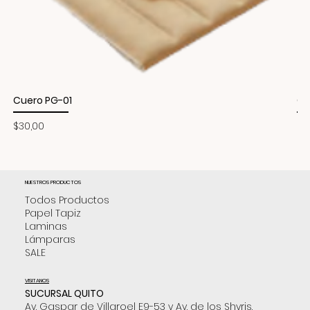
Cuero PG-01
Cu
Precio
Pr
$30,00
$3
NUESTROS PRODUCTOS
Todos Productos
Papel Tapiz
Laminas
Lámparas
SALE
VISITANOS
SUCURSAL QUITO
Av. Gaspar de Villaroel E9-53 y Av. de los Shyris.