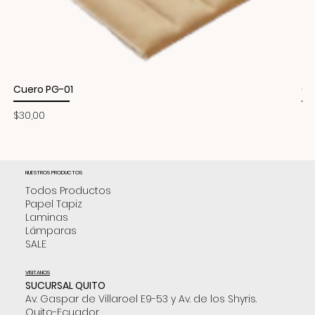
Cuero PG-01
Cu
Precio
Pr
$30,00
$3
NUESTROS PRODUCTOS
Todos Productos
Papel Tapiz
Laminas
Lámparas
SALE
VISITANOS
SUCURSAL QUITO
Av. Gaspar de Villaroel E9-53 y Av. de los Shyris.
Quito-Ecuador.