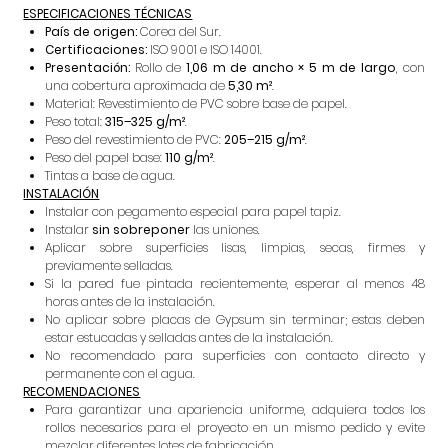
ESPECIFICACIONES TÉCNICAS
País de origen:
Corea del Sur.
Certificaciones:
ISO 9001 e ISO 14001.
Presentación:
Rollo de
1,06 m de ancho × 5 m de largo
, con
una cobertura aproximada de
5,30 m²
.
Material: Revestimiento de PVC sobre base de papel.
Peso total:
315–325 g/m²
.
Peso del revestimiento de PVC:
205–215 g/m²
.
Peso del papel base:
110 g/m²
.
Tintas a base de agua.
INSTALACIÓN
Instalar con pegamento especial para papel tapiz.
Instalar
sin sobreponer
las uniones.
Aplicar sobre superficies lisas, limpias, secas, firmes y
previamente selladas.
Si la pared fue pintada recientemente, esperar al menos 48
horas antes de la instalación.
No aplicar sobre placas de Gypsum sin terminar; estas deben
estar estucadas y selladas antes de la instalación.
No recomendado para superficies con contacto directo y
permanente con el agua.
RECOMENDACIONES
Para garantizar una apariencia uniforme, adquiera todos los
rollos necesarios para el proyecto en un mismo pedido y evite
mezclar diferentes lotes de fabricación.