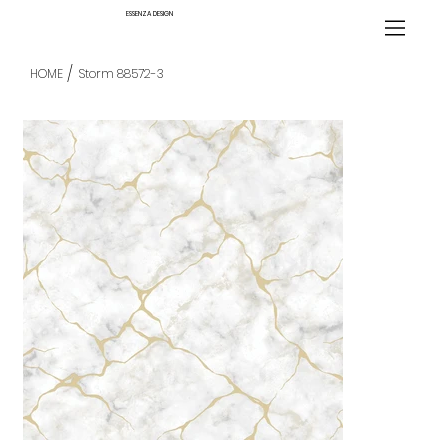
ESSENZA DESIGN
/
HOME
Storm 88572-3