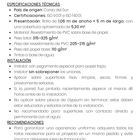
ESPECIFICACIONES TÉCNICAS
País de origen:
Corea del Sur.
Certificaciones:
ISO 9001 e ISO 14001.
Presentación:
Rollo de
1,06 m de ancho × 5 m de largo
, con
una cobertura aproximada de
5,30 m²
.
Material: Revestimiento de PVC sobre base de papel.
Peso total:
315–325 g/m²
.
Peso del revestimiento de PVC:
205–215 g/m²
.
Peso del papel base:
110 g/m²
.
Tintas a base de agua.
INSTALACIÓN
Instalar con pegamento especial para papel tapiz.
Instalar
sin sobreponer
las uniones.
Aplicar sobre superficies lisas, limpias, secas, firmes y
previamente selladas.
Si la pared fue pintada recientemente, esperar al menos 48
horas antes de la instalación.
No aplicar sobre placas de Gypsum sin terminar; estas deben
estar estucadas y selladas antes de la instalación.
No recomendado para superficies con contacto directo y
permanente con el agua.
RECOMENDACIONES
Para garantizar una apariencia uniforme, adquiera todos los
rollos necesarios para el proyecto en un mismo pedido y evite
mezclar diferentes lotes de fabricación.