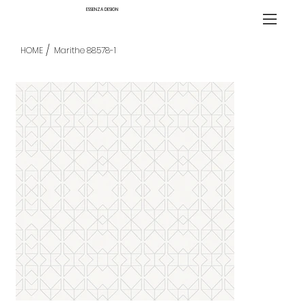
ESSENZA DESIGN
/
HOME
Marithe 88578-1