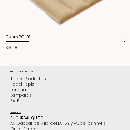
Cuero PG-01
Cu
Precio
Pr
$30,00
$3
NUESTROS PRODUCTOS
Todos Productos
Papel Tapiz
Laminas
Lámparas
SALE
VISITANOS
SUCURSAL QUITO
Av. Gaspar de Villaroel E9-53 y Av. de los Shyris.
Quito-Ecuador.