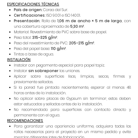
ESPECIFICACIONES TÉCNICAS
País de origen:
Corea del Sur.
Certificaciones:
ISO 9001 e ISO 14001.
Presentación:
Rollo de
1,06 m de ancho × 5 m de largo
, con
una cobertura aproximada de
5,30 m²
.
Material: Revestimiento de PVC sobre base de papel.
Peso total:
315–325 g/m²
.
Peso del revestimiento de PVC:
205–215 g/m²
.
Peso del papel base:
110 g/m²
.
Tintas a base de agua.
INSTALACIÓN
Instalar con pegamento especial para papel tapiz.
Instalar
sin sobreponer
las uniones.
Aplicar sobre superficies lisas, limpias, secas, firmes y
previamente selladas.
Si la pared fue pintada recientemente, esperar al menos 48
horas antes de la instalación.
No aplicar sobre placas de Gypsum sin terminar; estas deben
estar estucadas y selladas antes de la instalación.
No recomendado para superficies con contacto directo y
permanente con el agua.
RECOMENDACIONES
Para garantizar una apariencia uniforme, adquiera todos los
rollos necesarios para el proyecto en un mismo pedido y evite
mezclar diferentes lotes de fabricación.