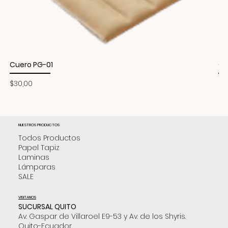
Cuero PG-01
Cu
Precio
Pr
$30,00
$3
NUESTROS PRODUCTOS
Todos Productos
Papel Tapiz
Laminas
Lámparas
SALE
VISITANOS
SUCURSAL QUITO
Av. Gaspar de Villaroel E9-53 y Av. de los Shyris.
Quito-Ecuador.