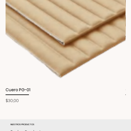
Cuero PG-01
Cu
Precio
Pr
$30,00
$3
NUESTROS PRODUCTOS