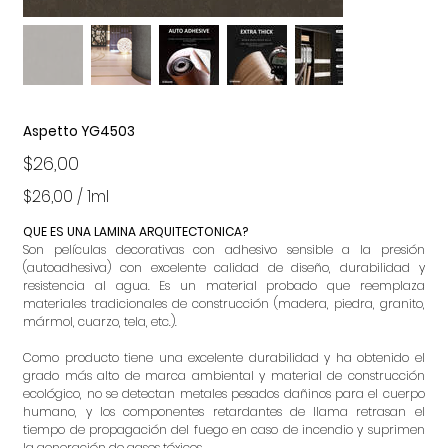
Aspetto YG4503
Precio
$26,00
$26,00
$26,00 / 1ml
por
1
Mililitro
QUE ES UNA LAMINA ARQUITECTONICA?
Son películas decorativas con adhesivo sensible a la presión
(autoadhesiva) con excelente calidad de diseño, durabilidad y
resistencia al agua.
Es un material probado que reemplaza
materiales tradicionales de construcción (madera, piedra, granito,
mármol, cuarzo, tela, etc.).
Como producto tiene una excelente durabilidad y ha obtenido el
grado más alto de marca ambiental y material de construcción
ecológico, no se detectan metales pesados dañinos para el cuerpo
humano, y los componentes retardantes de llama retrasan el
tiempo de propagación del fuego en caso de incendio y suprimen
la generación de gases tóxicos.