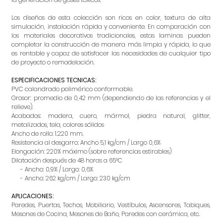
Los diseños de esta colección son ricos en color, textura de alta
simulación, instalación rápida y conveniente. En comparación con
los materiales decorativos tradicionales, estas laminas pueden
completar la construcción de manera más limpia y rápida, lo que
es rentable y capaz de satisfacer las necesidades de cualquier tipo
de proyecto o remodelación.
ESPECIFICACIONES TECNICAS:
PVC calandrado polimérico conformable.
Grosor: promedio de 0,42 mm (dependiendo de las referencias y el
relieve).
Acabados: madera, cuero, mármol, piedra natural, glitter,
metalizados, tela, colores sólidos
Ancho de rollo: 1.220 mm.
Resistencia al desgarro: Ancho 5,1 kg/cm / Largo 0,6%
Elongación: 220% máximo (sobre referencias estirables)
Dilatación después de 48 horas a 65°C
- Ancho: 0,9% / Largo: 0,6%
- Ancho: 262 kg/cm / Largo: 230 kg/cm
APLICACIONES:
Paredes, Puertas, Techos, Mobiliario, Vestíbulos, Ascensores, Tabiques,
Mesones de Cocina, Mesones de Baño, Paredes con cerámica, etc.