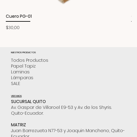
Cuero PG-01
Cu
Precio
Pr
$30,00
$3
NUESTROS PRODUCTOS
Todos Productos
Papel Tapiz
Laminas
Lámparas
SALE
VISITANOS
SUCURSAL QUITO
Av. Gaspar de Villaroel E9-53 y Av. de los Shyris.
Quito-Ecuador.
MATRIZ
Juan Barrezueta N77-53 y Joaquin Mancheno, Quito-
Ecuador.