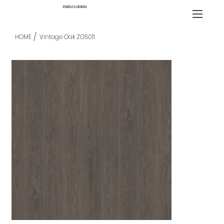
ESSENZA DESIGN
/
HOME
Vintage Oak ZG5011