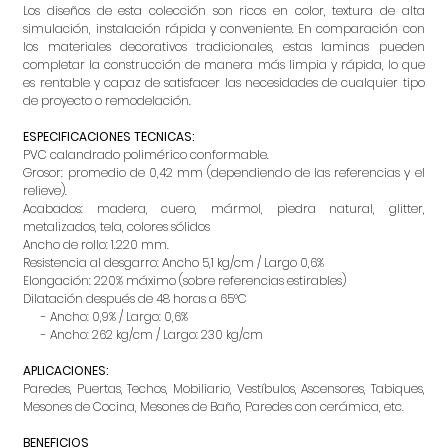
Los diseños de esta colección son ricos en color, textura de alta
simulación, instalación rápida y conveniente. En comparación con
los materiales decorativos tradicionales, estas laminas pueden
completar la construcción de manera más limpia y rápida, lo que
es rentable y capaz de satisfacer las necesidades de cualquier tipo
de proyecto o remodelación.
ESPECIFICACIONES TECNICAS:
PVC calandrado polimérico conformable.
Grosor: promedio de 0,42 mm (dependiendo de las referencias y el
relieve).
Acabados: madera, cuero, mármol, piedra natural, glitter,
metalizados, tela, colores sólidos
Ancho de rollo: 1.220 mm.
Resistencia al desgarro: Ancho 5,1 kg/cm / Largo 0,6%
Elongación: 220% máximo (sobre referencias estirables)
Dilatación después de 48 horas a 65°C
- Ancho: 0,9% / Largo: 0,6%
- Ancho: 262 kg/cm / Largo: 230 kg/cm
APLICACIONES:
Paredes, Puertas, Techos, Mobiliario, Vestíbulos, Ascensores, Tabiques,
Mesones de Cocina, Mesones de Baño, Paredes con cerámica, etc.
BENEFICIOS