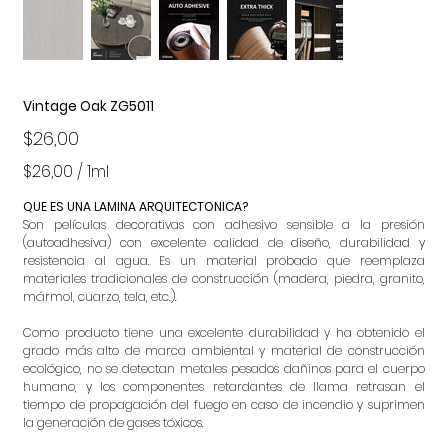
Vintage Oak ZG5011
Precio
$26,00
$26,00
$26,00 / 1ml
por
1
Mililitro
QUE ES UNA LAMINA ARQUITECTONICA?
Son películas decorativas con adhesivo sensible a la presión
(autoadhesiva) con excelente calidad de diseño, durabilidad y
resistencia al agua. Es un material probado que reemplaza
materiales tradicionales de construcción (madera, piedra, granito,
mármol, cuarzo, tela, etc.).
Como producto tiene una excelente durabilidad y ha obtenido el
grado más alto de marca ambiental y material de construcción
ecológico, no se detectan metales pesados dañinos para el cuerpo
humano, y los componentes retardantes de llama retrasan el
tiempo de propagación del fuego en caso de incendio y suprimen
la generación de gases tóxicos.