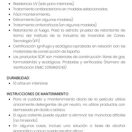
Resistencia UV (solo para interiores).
Tratamiento antibacteriano en modelos seleccionados.
Fácil mantenimiento.
Estiramiento (en algunos modelos).
Tratamiento antiarañazos (en algunos modelos).
Retardante al fuego. Pasó la estricta prueba de retardante de
llama del Instituto de la Industria de Incendios de Corea.
Tecnología (KFI)
Certificación ignífuga y ecológica aprobada en relación con los
materiales de construcción de España.
Los productos SOIF son materiales de construcción libres de gas,
formaldehído y ecológicos. Probados y verificados. (Número de
Verificación ENAC 2019AN3043)
DURABILIDAD:
10 años en interiores
INSTRUCCIONES DE MANTENIMIENTO:
Para el cuidado y mantenimiento diario de la película utilice
únicamente detergentes de pH neutro, no utilice productos con
demasiado pH ácido o básico.
El agua caliente puede ayudar a eliminar las manchas difíciles
(no hirviendo).
En algunos casos, incluso una solución a base de alcohol
isopropílico y agua puede resultar eficaz.