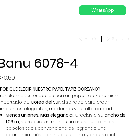
WhatsApp
Anterior
Siguiente
Banu 6078-4
recio
$79,50
¿POR QUÉ ELEGIR NUESTRO PAPEL TAPIZ COREANO?
Transforma tus espacios con un papel tapiz premium
importado de
Corea del Sur
, diseñado para crear
ambientes elegantes, modernos y de alta calidad.
Menos uniones. Más elegancia.
Gracias a su
ancho de
1,06 m
, se requieren menos uniones que con los
papeles tapiz convencionales, logrando una
apariencia más continua, elegante y profesional.