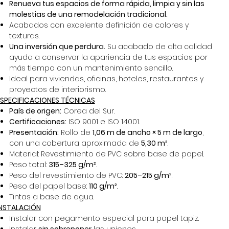
Renueva tus espacios de forma rápida, limpia y sin las
molestias de una remodelación tradicional.
Acabados con excelente definición de colores y
texturas.
Una inversión que perdura.
Su acabado de alta calidad
ayuda a conservar la apariencia de tus espacios por
más tiempo con un mantenimiento sencillo.
Ideal para viviendas, oficinas, hoteles, restaurantes y
proyectos de interiorismo.
ESPECIFICACIONES TÉCNICAS
País de origen:
Corea del Sur.
Certificaciones:
ISO 9001 e ISO 14001.
Presentación:
Rollo de
1,06 m de ancho × 5 m de largo
,
con una cobertura aproximada de
5,30 m²
.
Material: Revestimiento de PVC sobre base de papel.
Peso total:
315–325 g/m²
.
Peso del revestimiento de PVC:
205–215 g/m²
.
Peso del papel base:
110 g/m²
.
Tintas a base de agua.
INSTALACIÓN
Instalar con pegamento especial para papel tapiz.