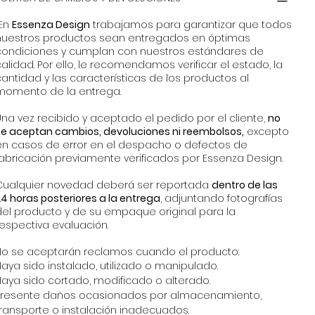
En
Essenza Design
trabajamos para garantizar que todos
nuestros productos sean entregados en óptimas
condiciones y cumplan con nuestros estándares de
alidad. Por ello, le recomendamos verificar el estado, la
antidad y las características de los productos al
momento de la entrega.
na vez recibido y aceptado el pedido por el cliente,
no
se aceptan cambios, devoluciones ni reembolsos,
excepto
en casos de error en el despacho o defectos de
fabricación previamente verificados por Essenza Design.
Cualquier novedad deberá ser reportada
dentro de las
4 horas posteriores a la entrega
, adjuntando fotografías
del producto y de su empaque original para la
espectiva evaluación.
No se aceptarán reclamos cuando el producto:
aya sido instalado, utilizado o manipulado.
Haya sido cortado, modificado o alterado.
Presente daños ocasionados por almacenamiento,
transporte o instalación inadecuados.