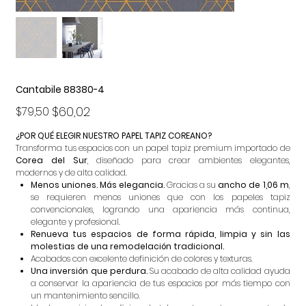
Cantabile 88380-4
Precio
Precio
$60,02
$79,50
original
de
oferta
¿POR QUÉ ELEGIR NUESTRO PAPEL TAPIZ COREANO?
Transforma tus espacios con un papel tapiz premium importado de
Corea del Sur
, diseñado para crear ambientes elegantes,
modernos y de alta calidad.
Menos uniones. Más elegancia.
Gracias a su
ancho de 1,06 m
,
se requieren menos uniones que con los papeles tapiz
convencionales, logrando una apariencia más continua,
elegante y profesional.
Renueva tus espacios de forma rápida, limpia y sin las
molestias de una remodelación tradicional.
Acabados con excelente definición de colores y texturas.
Una inversión que perdura.
Su acabado de alta calidad ayuda
a conservar la apariencia de tus espacios por más tiempo con
un mantenimiento sencillo.