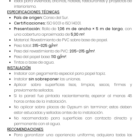
Ideal para viviendas, oficinas, hoteles, restaurantes y proyectos de
interiorismo.
ESPECIFICACIONES TÉCNICAS
País de origen:
Corea del Sur.
Certificaciones:
ISO 9001 e ISO 14001.
Presentación:
Rollo de
1,06 m de ancho × 5 m de largo
, con
una cobertura aproximada de
5,30 m²
.
Material: Revestimiento de PVC sobre base de papel.
Peso total:
315–325 g/m²
.
Peso del revestimiento de PVC:
205–215 g/m²
.
Peso del papel base:
110 g/m²
.
Tintas a base de agua.
INSTALACIÓN
Instalar con pegamento especial para papel tapiz.
Instalar
sin sobreponer
las uniones.
Aplicar sobre superficies lisas, limpias, secas, firmes y
previamente selladas.
Si la pared fue pintada recientemente, esperar al menos 48
horas antes de la instalación.
No aplicar sobre placas de Gypsum sin terminar; estas deben
estar estucadas y selladas antes de la instalación.
No recomendado para superficies con contacto directo y
permanente con el agua.
RECOMENDACIONES
Para garantizar una apariencia uniforme, adquiera todos los