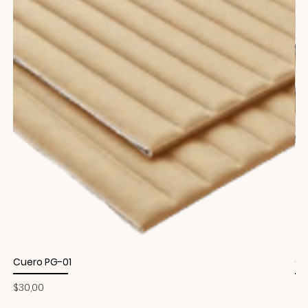
Cuero PG-01
Cu
Precio
Pr
$30,00
$3