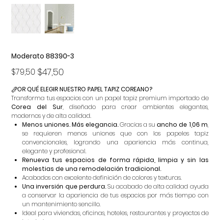
Moderato 88390-3
Precio
Precio
$47,50
$79,50
original
de
oferta
¿POR QUÉ ELEGIR NUESTRO PAPEL TAPIZ COREANO?
Transforma tus espacios con un papel tapiz premium importado de
Corea del Sur
, diseñado para crear ambientes elegantes,
modernos y de alta calidad.
Menos uniones. Más elegancia.
Gracias a su
ancho de 1,06 m
,
se requieren menos uniones que con los papeles tapiz
convencionales, logrando una apariencia más continua,
elegante y profesional.
Renueva tus espacios de forma rápida, limpia y sin las
molestias de una remodelación tradicional.
Acabados con excelente definición de colores y texturas.
Una inversión que perdura.
Su acabado de alta calidad ayuda
a conservar la apariencia de tus espacios por más tiempo con
un mantenimiento sencillo.
Ideal para viviendas, oficinas, hoteles, restaurantes y proyectos de