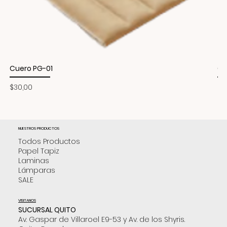
Cuero PG-01
Cu
Precio
Pr
$30,00
$3
NUESTROS PRODUCTOS
Todos Productos
Papel Tapiz
Laminas
Lámparas
SALE
VISITANOS
SUCURSAL QUITO
Av. Gaspar de Villaroel E9-53 y Av. de los Shyris.