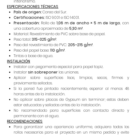
interiorismo.
ESPECIFICACIONES TÉCNICAS
País de origen:
Corea del Sur.
Certificaciones:
ISO 9001 e ISO 14001.
Presentación:
Rollo de
1,06 m de ancho × 5 m de largo
, con
una cobertura aproximada de
5,30 m²
.
Material: Revestimiento de PVC sobre base de papel.
Peso total:
315–325 g/m²
.
Peso del revestimiento de PVC:
205–215 g/m²
.
Peso del papel base:
110 g/m²
.
Tintas a base de agua.
INSTALACIÓN
Instalar con pegamento especial para papel tapiz.
Instalar
sin sobreponer
las uniones.
Aplicar sobre superficies lisas, limpias, secas, firmes y
previamente selladas.
Si la pared fue pintada recientemente, esperar al menos 48
horas antes de la instalación.
No aplicar sobre placas de Gypsum sin terminar; estas deben
estar estucadas y selladas antes de la instalación.
No recomendado para superficies con contacto directo y
permanente con el agua.
RECOMENDACIONES
Para garantizar una apariencia uniforme, adquiera todos los
rollos necesarios para el proyecto en un mismo pedido y evite