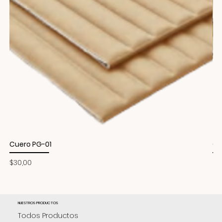
Cuero PG-01
Cu
Precio
Pr
$30,00
$3
NUESTROS PRODUCTOS
Todos Productos