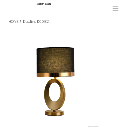
ESSENZA DESIGN
/
HOME
Dublino K00132