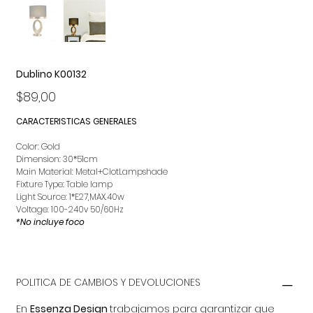
Dublino K00132
Precio
$89,00
CARACTERISTICAS GENERALES
Color: Gold
Dimension: 30*51cm
Main Material: Metal+ClotLampshade
Fixture Type: Table lamp
Light Source: 1*E27,MAX.40w
Voltage: 100-240v 50/60Hz
*No incluye foco
POLITICA DE CAMBIOS Y DEVOLUCIONES
En
Essenza Design
trabajamos para garantizar que