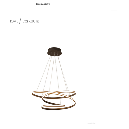
ESSENZA DESIGN
/
HOME
Eta K00118