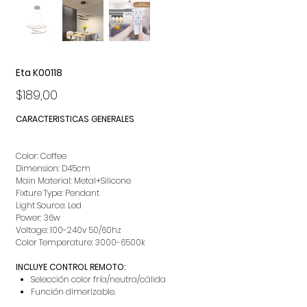
Eta K00118
Precio
$189,00
CARACTERISTICAS GENERALES
Color: Coffee
Dimension: D45cm
Main Material: Metal+Silicone
Fixture Type: Pendant
Light Source: Led
Power: 36w
Voltage: 100-240v 50/60hz
Color Temperature: 3000-6500k
INCLUYE CONTROL REMOTO:
Selección color fría/neutra/cálida
Función dimerizable.