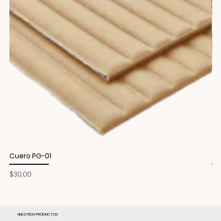
Cuero PG-01
Cu
Precio
Pr
$30,00
$3
NUESTROS PRODUCTOS