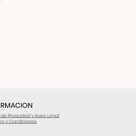
Cuero PG
Precio
$30,00
ORMACION
a de Privacidad y Aviso Legal
os y Condiciones