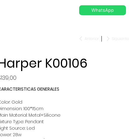
WhatsApp
Anterior
Siguiente
Harper K00106
recio
$139,00
CARACTERISTICAS GENERALES
olor: Gold
Dimension: 100*15cm
ain Material: Metal+Silicone
ixture Type: Pendant
ight Source: Led
Power: 28w