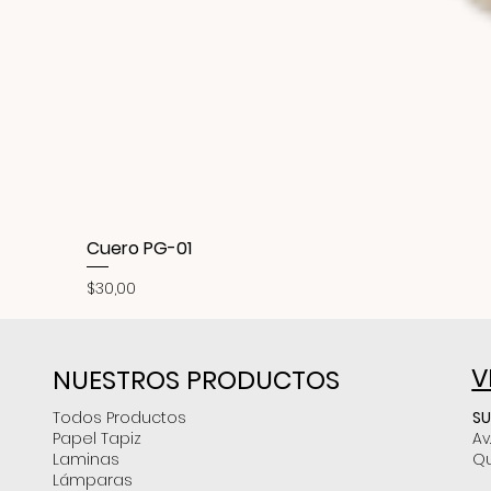
Cuero PG-01
Precio
$30,00
V
NUESTROS PRODUCTOS
SU
Todos Productos
Av
Papel Tapiz
Qu
Laminas
Lámparas