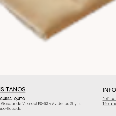
ISITANOS
INF
CURSAL QUITO
Polític
. Gaspar de Villaroel E9-53 y Av. de los Shyris.
Términ
ito-Ecuador.