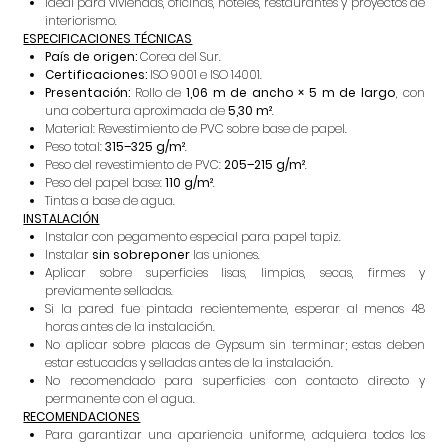
Ideal para viviendas, oficinas, hoteles, restaurantes y proyectos de
interiorismo.
ESPECIFICACIONES TÉCNICAS
País de origen:
Corea del Sur.
Certificaciones:
ISO 9001 e ISO 14001.
Presentación:
Rollo de
1,06 m de ancho × 5 m de largo
, con
una cobertura aproximada de
5,30 m²
.
Material: Revestimiento de PVC sobre base de papel.
Peso total:
315–325 g/m²
.
Peso del revestimiento de PVC:
205–215 g/m²
.
Peso del papel base:
110 g/m²
.
Tintas a base de agua.
INSTALACIÓN
Instalar con pegamento especial para papel tapiz.
Instalar
sin sobreponer
las uniones.
Aplicar sobre superficies lisas, limpias, secas, firmes y
previamente selladas.
Si la pared fue pintada recientemente, esperar al menos 48
horas antes de la instalación.
No aplicar sobre placas de Gypsum sin terminar; estas deben
estar estucadas y selladas antes de la instalación.
No recomendado para superficies con contacto directo y
permanente con el agua.
RECOMENDACIONES
Para garantizar una apariencia uniforme, adquiera todos los