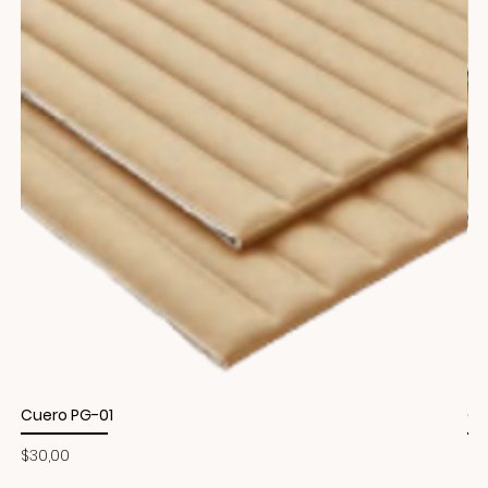
Cuero PG-01
Cu
Precio
Pr
$30,00
$3