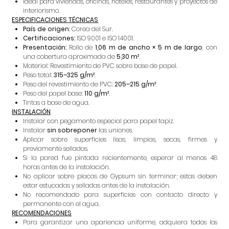
Ideal para viviendas, oficinas, hoteles, restaurantes y proyectos de
interiorismo.
ESPECIFICACIONES TÉCNICAS
País de origen:
Corea del Sur.
Certificaciones:
ISO 9001 e ISO 14001.
Presentación:
Rollo de
1,06 m de ancho × 5 m de largo
, con
una cobertura aproximada de
5,30 m²
.
Material: Revestimiento de PVC sobre base de papel.
Peso total:
315–325 g/m²
.
Peso del revestimiento de PVC:
205–215 g/m²
.
Peso del papel base:
110 g/m²
.
Tintas a base de agua.
INSTALACIÓN
Instalar con pegamento especial para papel tapiz.
Instalar
sin sobreponer
las uniones.
Aplicar sobre superficies lisas, limpias, secas, firmes y
previamente selladas.
Si la pared fue pintada recientemente, esperar al menos 48
horas antes de la instalación.
No aplicar sobre placas de Gypsum sin terminar; estas deben
estar estucadas y selladas antes de la instalación.
No recomendado para superficies con contacto directo y
permanente con el agua.
RECOMENDACIONES
Para garantizar una apariencia uniforme, adquiera todos los