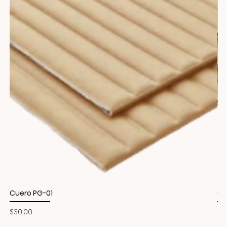
Cuero PG-01
Cu
Precio
Pr
$30,00
$3