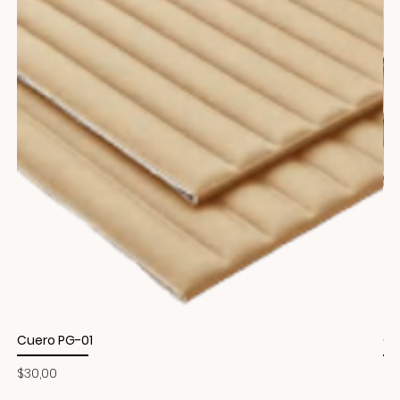
Cuero PG-01
Cu
Precio
Pr
$30,00
$3