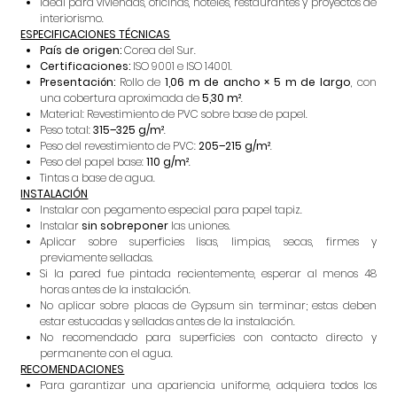
Ideal para viviendas, oficinas, hoteles, restaurantes y proyectos de
interiorismo.
ESPECIFICACIONES TÉCNICAS
País de origen:
Corea del Sur.
Certificaciones:
ISO 9001 e ISO 14001.
Presentación:
Rollo de
1,06 m de ancho × 5 m de largo
, con
una cobertura aproximada de
5,30 m²
.
Material: Revestimiento de PVC sobre base de papel.
Peso total:
315–325 g/m²
.
Peso del revestimiento de PVC:
205–215 g/m²
.
Peso del papel base:
110 g/m²
.
Tintas a base de agua.
INSTALACIÓN
Instalar con pegamento especial para papel tapiz.
Instalar
sin sobreponer
las uniones.
Aplicar sobre superficies lisas, limpias, secas, firmes y
previamente selladas.
Si la pared fue pintada recientemente, esperar al menos 48
horas antes de la instalación.
No aplicar sobre placas de Gypsum sin terminar; estas deben
estar estucadas y selladas antes de la instalación.
No recomendado para superficies con contacto directo y
permanente con el agua.
RECOMENDACIONES
Para garantizar una apariencia uniforme, adquiera todos los