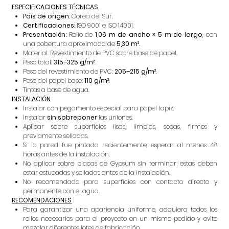
ESPECIFICACIONES TÉCNICAS
País de origen:
Corea del Sur.
Certificaciones:
ISO 9001 e ISO 14001.
Presentación:
Rollo de
1,06 m de ancho × 5 m de largo
, con
una cobertura aproximada de
5,30 m²
.
Material: Revestimiento de PVC sobre base de papel.
Peso total:
315–325 g/m²
.
Peso del revestimiento de PVC:
205–215 g/m²
.
Peso del papel base:
110 g/m²
.
Tintas a base de agua.
INSTALACIÓN
Instalar con pegamento especial para papel tapiz.
Instalar
sin sobreponer
las uniones.
Aplicar sobre superficies lisas, limpias, secas, firmes y
previamente selladas.
Si la pared fue pintada recientemente, esperar al menos 48
horas antes de la instalación.
No aplicar sobre placas de Gypsum sin terminar; estas deben
estar estucadas y selladas antes de la instalación.
No recomendado para superficies con contacto directo y
permanente con el agua.
RECOMENDACIONES
Para garantizar una apariencia uniforme, adquiera todos los
rollos necesarios para el proyecto en un mismo pedido y evite
mezclar diferentes lotes de fabricación.