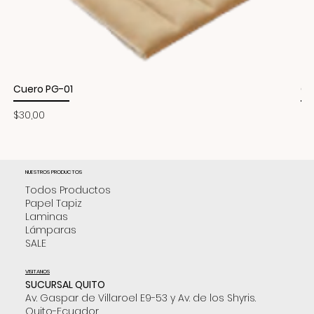
Cuero PG-01
Cu
Precio
Pr
$30,00
$3
NUESTROS PRODUCTOS
Todos Productos
Papel Tapiz
Laminas
Lámparas
SALE
VISITANOS
SUCURSAL QUITO
Av. Gaspar de Villaroel E9-53 y Av. de los Shyris.
Quito-Ecuador.