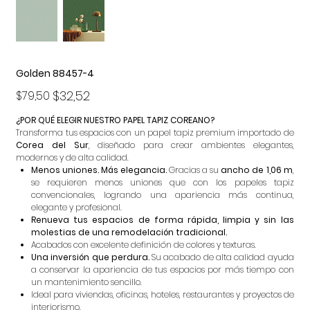
Golden 88457-4
Precio
Precio
$32,52
$79,50
original
de
oferta
¿POR QUÉ ELEGIR NUESTRO PAPEL TAPIZ COREANO?
Transforma tus espacios con un papel tapiz premium importado de
Corea del Sur
, diseñado para crear ambientes elegantes,
modernos y de alta calidad.
Menos uniones. Más elegancia.
Gracias a su
ancho de 1,06 m
,
se requieren menos uniones que con los papeles tapiz
convencionales, logrando una apariencia más continua,
elegante y profesional.
Renueva tus espacios de forma rápida, limpia y sin las
molestias de una remodelación tradicional.
Acabados con excelente definición de colores y texturas.
Una inversión que perdura.
Su acabado de alta calidad ayuda
a conservar la apariencia de tus espacios por más tiempo con
un mantenimiento sencillo.
Ideal para viviendas, oficinas, hoteles, restaurantes y proyectos de
interiorismo.