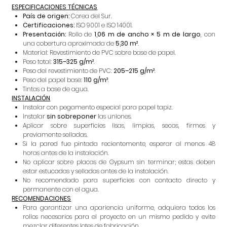
ESPECIFICACIONES TÉCNICAS
País de origen:
Corea del Sur.
Certificaciones:
ISO 9001 e ISO 14001.
Presentación:
Rollo de
1,06 m de ancho × 5 m de largo
, con
una cobertura aproximada de
5,30 m²
.
Material: Revestimiento de PVC sobre base de papel.
Peso total:
315–325 g/m²
.
Peso del revestimiento de PVC:
205–215 g/m²
.
Peso del papel base:
110 g/m²
.
Tintas a base de agua.
INSTALACIÓN
Instalar con pegamento especial para papel tapiz.
Instalar
sin sobreponer
las uniones.
Aplicar sobre superficies lisas, limpias, secas, firmes y
previamente selladas.
Si la pared fue pintada recientemente, esperar al menos 48
horas antes de la instalación.
No aplicar sobre placas de Gypsum sin terminar; estas deben
estar estucadas y selladas antes de la instalación.
No recomendado para superficies con contacto directo y
permanente con el agua.
RECOMENDACIONES
Para garantizar una apariencia uniforme, adquiera todos los
rollos necesarios para el proyecto en un mismo pedido y evite
mezclar diferentes lotes de fabricación.