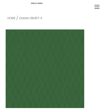
ESSENZA DESIGN
/
HOME
Golden 88457-4