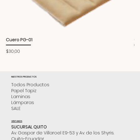
Cuero PG-01
Cu
Precio
Pr
$30,00
$3
NUESTROS PRODUCTOS
Todos Productos
Papel Tapiz
Laminas
Lámparas
SALE
VISITANOS
SUCURSAL QUITO
Av. Gaspar de Villaroel E9-53 y Av. de los Shyris.
Quito-Ecuador.