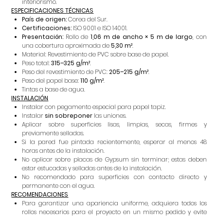
interiorismo.
ESPECIFICACIONES TÉCNICAS
País de origen:
Corea del Sur.
Certificaciones:
ISO 9001 e ISO 14001.
Presentación:
Rollo de
1,06 m de ancho × 5 m de largo
, con
una cobertura aproximada de
5,30 m²
.
Material: Revestimiento de PVC sobre base de papel.
Peso total:
315–325 g/m²
.
Peso del revestimiento de PVC:
205–215 g/m²
.
Peso del papel base:
110 g/m²
.
Tintas a base de agua.
INSTALACIÓN
Instalar con pegamento especial para papel tapiz.
Instalar
sin sobreponer
las uniones.
Aplicar sobre superficies lisas, limpias, secas, firmes y
previamente selladas.
Si la pared fue pintada recientemente, esperar al menos 48
horas antes de la instalación.
No aplicar sobre placas de Gypsum sin terminar; estas deben
estar estucadas y selladas antes de la instalación.
No recomendado para superficies con contacto directo y
permanente con el agua.
RECOMENDACIONES
Para garantizar una apariencia uniforme, adquiera todos los
rollos necesarios para el proyecto en un mismo pedido y evite