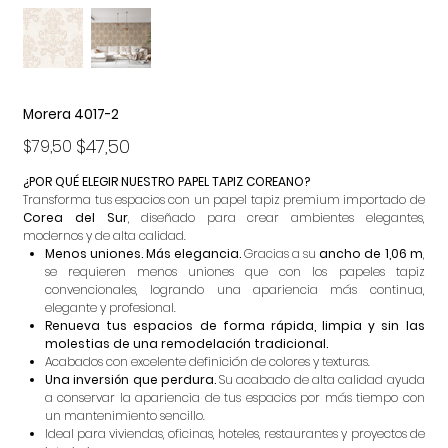
Morera 4017-2
Precio
Precio
$47,50
$79,50
original
de
oferta
¿POR QUÉ ELEGIR NUESTRO PAPEL TAPIZ COREANO?
Transforma tus espacios con un papel tapiz premium importado de
Corea del Sur
, diseñado para crear ambientes elegantes,
modernos y de alta calidad.
Menos uniones. Más elegancia.
Gracias a su
ancho de 1,06 m
,
se requieren menos uniones que con los papeles tapiz
convencionales, logrando una apariencia más continua,
elegante y profesional.
Renueva tus espacios de forma rápida, limpia y sin las
molestias de una remodelación tradicional.
Acabados con excelente definición de colores y texturas.
Una inversión que perdura.
Su acabado de alta calidad ayuda
a conservar la apariencia de tus espacios por más tiempo con
un mantenimiento sencillo.
Ideal para viviendas, oficinas, hoteles, restaurantes y proyectos de