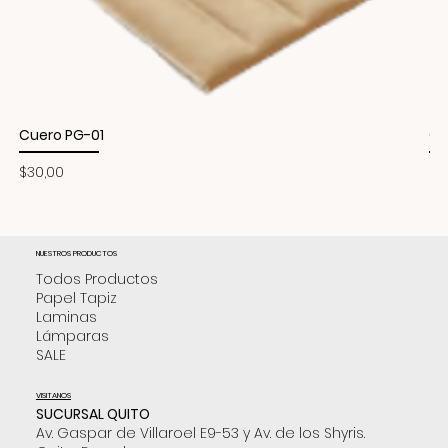
Cuero PG-01
Cu
Precio
Pr
$30,00
$3
NUESTROS PRODUCTOS
Todos Productos
Papel Tapiz
Laminas
Lámparas
SALE
VISITANOS
SUCURSAL QUITO
Av. Gaspar de Villaroel E9-53 y Av. de los Shyris.