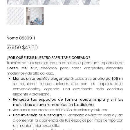
Noma 88399-1
Precio
Precio
$47,50
$79,50
original
de
oferta
¿POR QUÉ ELEGIR NUESTRO PAPEL TAPIZ COREANO?
Transforma tus espacios con un papel tapiz premium importado de
Corea del Sur
, diseñado para crear ambientes elegantes,
modernos y de alta calidad.
Menos uniones. Más elegancia.
Gracias a su
ancho de 1,06 m
,
se requieren menos uniones que con los papeles tapiz
convencionales, logrando una apariencia más continua,
elegante y profesional.
Renueva tus espacios de forma rápida, limpia y sin las
molestias de una remodelación tradicional.
Acabados con excelente definición de colores y texturas.
Una inversión que perdura.
Su acabado de alta calidad ayuda
a conservar la apariencia de tus espacios por más tiempo con
un mantenimiento sencillo.