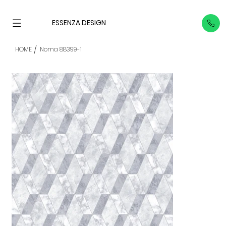
ESSENZA DESIGN
/
HOME
Noma 88399-1