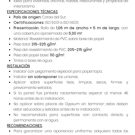
Ideal para viviendas, oficinas, hoteles, restaurantes y proyectos de
interiorismo.
ESPECIFICACIONES TÉCNICAS
País de origen:
Corea del Sur.
Certificaciones:
ISO 9001 e ISO 14001.
Presentación:
Rollo de
1,06 m de ancho × 5 m de largo
, con
una cobertura aproximada de
5,30 m²
.
Material: Revestimiento de PVC sobre base de papel.
Peso total:
315–325 g/m²
.
Peso del revestimiento de PVC:
205–215 g/m²
.
Peso del papel base:
110 g/m²
.
Tintas a base de agua.
INSTALACIÓN
Instalar con pegamento especial para papel tapiz.
Instalar
sin sobreponer
las uniones.
Aplicar sobre superficies lisas, limpias, secas, firmes y
previamente selladas.
Si la pared fue pintada recientemente, esperar al menos 48
horas antes de la instalación.
No aplicar sobre placas de Gypsum sin terminar; estas deben
estar estucadas y selladas antes de la instalación.
No recomendado para superficies con contacto directo y
permanente con el agua.
RECOMENDACIONES
Para garantizar una apariencia uniforme, adquiera todos los