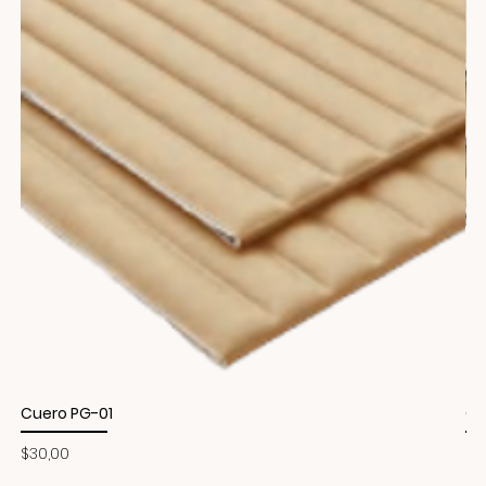
Cuero PG-01
Cu
Precio
Pr
$30,00
$3