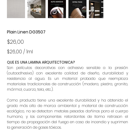
Plain Linen DG3507
Precio
$26,00
$26,00
$26,00 / 1ml
por
1
Mililitro
QUE ES UNA LAMINA ARQUITECTONICA?
Son películas decorativas con adhesivo sensible a la presión
(autoadhesiva) con excelente calidad de diseño, durabilidad y
resistencia al agua. Es un material probado que reemplaza
materiales tradicionales de construcción (madera, piedra, granito,
mármol, cuarzo, tela, etc.).
Como producto tiene una excelente durabilidad y ha obtenido el
grado más alto de marca ambiental y material de construcción
ecológico, no se detectan metales pesados dañinos para el cuerpo
humano, y los componentes retardantes de llama retrasan el
tiempo de propagación del fuego en caso de incendio y suprimen
la generación de gases tóxicos.