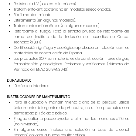
Resistencia UV (solo para interiores).
Tratamiento antibacteriano en modelos seleccionados.
Fácil mantenimiento.
Estiramiento (en algunos modelos).
Tratamiento antiarañazos (en algunos modelos).
Retardante al fuego. Pasó la estricta prueba de retardante de
llama del Instituto de la Industria de Incendios de Corea.
Tecnología (KFI)
Certificación ignífuga y ecológica aprobada en relación con los
materiales de construcción de España.
Los productos SOIF son materiales de construcción libres de gas,
formaldehído y ecológicos. Probados y verificados. (Número de
Verificación ENAC 2019AN3043)
DURABILIDAD:
10 años en interiores
INSTRUCCIONES DE MANTENIMIENTO:
Para el cuidado y mantenimiento diario de la película utilice
únicamente detergentes de pH neutro, no utilice productos con
demasiado pH ácido o básico.
El agua caliente puede ayudar a eliminar las manchas difíciles
(no hirviendo).
En algunos casos, incluso una solución a base de alcohol
isopropílico y agua puede resultar eficaz.