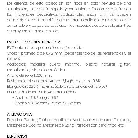
Los diseños de esta colección son ricos en color, textura de alta
simulación, instalación rápida y conveniente. En comparación con
los materiales decorativos tradicionales, estas laminas pueden
completar la construcción de manera más limpia y rápida, lo que
es rentable y capaz de satisfacer las necesidades de cualquier tipo
de proyecto o remodelación.
ESPECIFICACIONES TECNICAS:
PVC calandrado polimérico conformable.
Grosor: promedio de 0,42 mm (dependiendo de las referencias y el
relieve).
Acabados: madera, cuero, mármol, piedra natural, glitter,
metalizados, tela, colores sólidos
Ancho de rollo: 1.220 mm.
Resistencia al desgarro: Ancho 5,1 kg/cm / Largo 0,6%
Elongación: 220% máximo (sobre referencias estirables)
Dilatación después de 48 horas a 65°C
- Ancho: 0,9% / Largo: 0,6%
- Ancho: 262 kg/cm / Largo: 230 kg/cm
APLICACIONES:
Paredes, Puertas, Techos, Mobiliario, Vestíbulos, Ascensores, Tabiques,
Mesones de Cocina, Mesones de Baño, Paredes con cerámica, etc.
BENEFICIOS