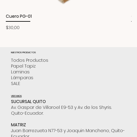
Cuero PG-01
Cu
Precio
Pr
$30,00
$3
NUESTROS PRODUCTOS
Todos Productos
Papel Tapiz
Laminas
Lámparas
SALE
VISITANOS
SUCURSAL QUITO
Av. Gaspar de Villaroel E9-53 y Av. de los Shyris.
Quito-Ecuador.
MATRIZ
Juan Barrezueta N77-53 y Joaquin Mancheno, Quito-
Ecuador.