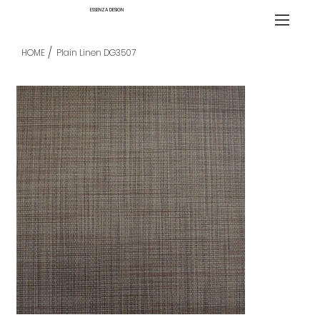
ESSENZA DESIGN
/
HOME
Plain Linen DG3507