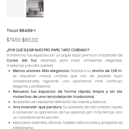
Tricot 88469-1
Precio
Precio
$60,02
$79,50
original
de
oferta
¿POR QUÉ ELEGIR NUESTRO PAPEL TAPIZ COREANO?
Transforma tus espacios con un papel tapiz premium importado de
Corea del Sur
, diseñado para crear ambientes elegantes,
modernos y de alta calidad.
Menos uniones. Más elegancia.
Gracias a su
ancho de 1,06 m
,
se requieren menos uniones que con los papeles tapiz
convencionales, logrando una apariencia más continua,
elegante y profesional.
Renueva tus espacios de forma rápida, limpia y sin las
molestias de una remodelación tradicional.
Acabados con excelente definición de colores y texturas.
Una inversión que perdura.
Su acabado de alta calidad ayuda
a conservar la apariencia de tus espacios por más tiempo con
un mantenimiento sencillo.
Ideal para viviendas, oficinas, hoteles, restaurantes y proyectos de
interiorismo.