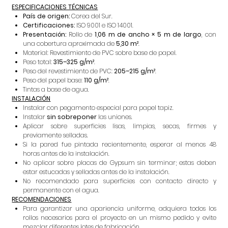
ESPECIFICACIONES TÉCNICAS
País de origen:
Corea del Sur.
Certificaciones:
ISO 9001 e ISO 14001.
Presentación:
Rollo de
1,06 m de ancho × 5 m de largo
, con
una cobertura aproximada de
5,30 m²
.
Material: Revestimiento de PVC sobre base de papel.
Peso total:
315–325 g/m²
.
Peso del revestimiento de PVC:
205–215 g/m²
.
Peso del papel base:
110 g/m²
.
Tintas a base de agua.
INSTALACIÓN
Instalar con pegamento especial para papel tapiz.
Instalar
sin sobreponer
las uniones.
Aplicar sobre superficies lisas, limpias, secas, firmes y
previamente selladas.
Si la pared fue pintada recientemente, esperar al menos 48
horas antes de la instalación.
No aplicar sobre placas de Gypsum sin terminar; estas deben
estar estucadas y selladas antes de la instalación.
No recomendado para superficies con contacto directo y
permanente con el agua.
RECOMENDACIONES
Para garantizar una apariencia uniforme, adquiera todos los
rollos necesarios para el proyecto en un mismo pedido y evite
mezclar diferentes lotes de fabricación.