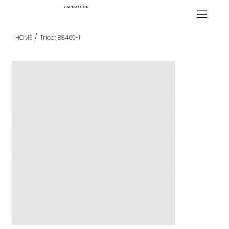
ESSENZA DESIGN
/
HOME
Tricot 88469-1