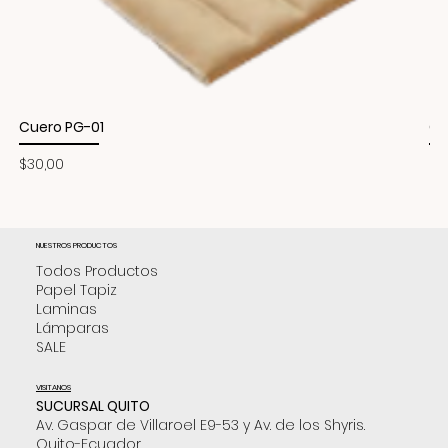
Cuero PG-01
Cu
Precio
Pr
$30,00
$3
NUESTROS PRODUCTOS
Todos Productos
Papel Tapiz
Laminas
Lámparas
SALE
VISITANOS
SUCURSAL QUITO
Av. Gaspar de Villaroel E9-53 y Av. de los Shyris.
Quito-Ecuador.