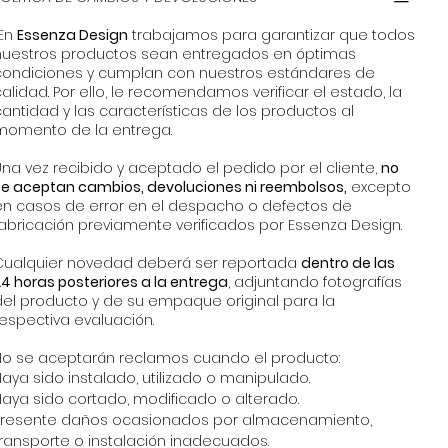
En
Essenza Design
trabajamos para garantizar que todos
nuestros productos sean entregados en óptimas
condiciones y cumplan con nuestros estándares de
alidad. Por ello, le recomendamos verificar el estado, la
antidad y las características de los productos al
momento de la entrega.
na vez recibido y aceptado el pedido por el cliente,
no
se aceptan cambios, devoluciones ni reembolsos,
excepto
en casos de error en el despacho o defectos de
fabricación previamente verificados por Essenza Design.
Cualquier novedad deberá ser reportada
dentro de las
4 horas posteriores a la entrega
, adjuntando fotografías
del producto y de su empaque original para la
espectiva evaluación.
No se aceptarán reclamos cuando el producto:
aya sido instalado, utilizado o manipulado.
Haya sido cortado, modificado o alterado.
Presente daños ocasionados por almacenamiento,
transporte o instalación inadecuados.