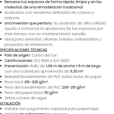
Renueva tus espacios de forma rápida, limpia y sin las
molestias de una remodelación tradicional.
Acabados con excelente definición de colores y
texturas.
Una inversión que perdura.
Su acabado de alta calidad
ayuda a conservar la apariencia de tus espacios por
más tiempo con un mantenimiento sencillo.
Ideal para viviendas, oficinas, hoteles, restaurantes y
proyectos de interiorismo.
ESPECIFICACIONES TÉCNICAS
País de origen:
Corea del Sur.
Certificaciones:
ISO 9001 e ISO 14001.
Presentación:
Rollo de
1,06 m de ancho × 5 m de largo
,
con una cobertura aproximada de
5,30 m²
.
Material: Revestimiento de PVC sobre base de papel.
Peso total:
315–325 g/m²
.
Peso del revestimiento de PVC:
205–215 g/m²
.
Peso del papel base:
110 g/m²
.
Tintas a base de agua.
INSTALACIÓN
Instalar con pegamento especial para papel tapiz.