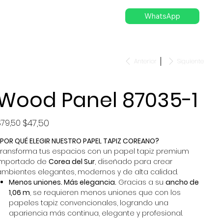
WhatsApp
Anterior
Siguiente
Wood Panel 87035-1
recio
Precio
$47,50
$79,50
iginal
de
oferta
¿POR QUÉ ELEGIR NUESTRO PAPEL TAPIZ COREANO?
Transforma tus espacios con un papel tapiz premium
importado de
Corea del Sur
, diseñado para crear
ambientes elegantes, modernos y de alta calidad.
Menos uniones. Más elegancia.
Gracias a su
ancho de
1,06 m
, se requieren menos uniones que con los
papeles tapiz convencionales, logrando una
apariencia más continua, elegante y profesional.