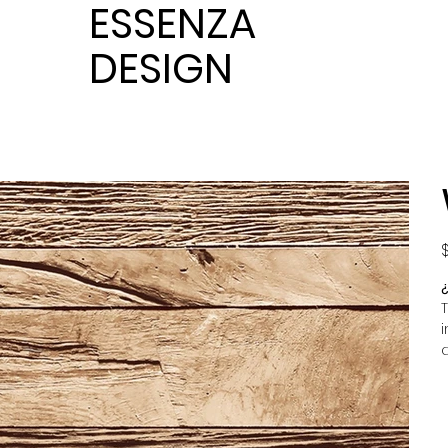
ESSENZA
DESIGN
P
or